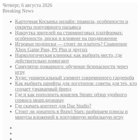
Четверг, 6 августа 2026
Breaking News
Карточная Косынка онлайн: правила, особенности и
секреты популярного пасьянса
Накрутка зрителей на стриминговых платформах:
особенности, риски и влияние на продвижение
Игровые подписки — стоит ли платить? Сравнение
Xbox Game Pass, PS Plus и других
Наркологическая клиника: как выбрать место, где
действительно помогают
Симулятор пожарного: обучение безопасности через
игру
Худи: универсальный элемент современного гардероба
Как выбрать шрифты для логотипов: советы для тех, кто
создает узнаваемый бренд
Где и как пополнить кошелек Steam: обзор удобного
сервиса steam.grogupay
Где скачать контент для Daz Studio?
Стоит ли донатить в Brawl Stars: разбираем плюсы и
минусы вложений в популярную мобильную игру
Sidebar
Случайная
статья
Log