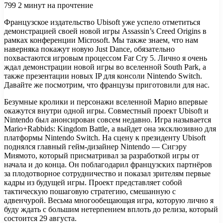
799
2 минут на прочтение
Французское издательство Ubisoft уже успело отметиться
демонстрацией своей новой игры Assassin’s Creed Origins в
рамках конференции Microsoft. Мы также знаем, что нам
наверняка покажут новую Just Dance, обязательно
похвастаются игровым процессом Far Cry 5. Лично я очень
ждал демонстрации новой
игры во вселенной South Park, а
также презентации новых IP для консоли Nintendo Switch.
Давайте же посмотрим, что французы приготовили для нас.
Безумные кролики и персонажи вселенной Марио впервые
окажутся внутри одной игры. Совместный проект Ubisoft и
Nintendo был анонсирован совсем недавно. Игра называется
Mario+Rabbids: Kingdom Battle, а выйдет она эксклюзивно для
платформы Nintendo Switch. На сцену к президенту Ubisoft
поднялся главный гейм-дизайнер Nintendo — Сигэру
Миямото, который присматривал за разработкой игры от
начала и до конца. Он поблагодарил французских партнёров
за плодотворное сотрудничество и показал зрителям первые
кадры из будущей игры. Проект представляет собой
тактическую пошаговую стратегию, смешанную с
адвенчурой. Весьма многообещающая игра, которую лично я
буду ждать с большим нетерпением вплоть до релиза, который
состоится 29 августа.