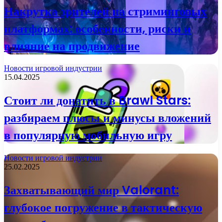
Накрутка зрителей на стриминговых
платформах: особенности, риски и
влияние на продвижение
Новости игровой индустрии
15.04.2025
Стоит ли донатить в Brawl Stars:
разбираем плюсы и минусы вложений
в популярную мобильную игру
Новости игровой индустрии
25.02.2025
Захватывающий мир Valorant:
глубокое погружение в тактическую