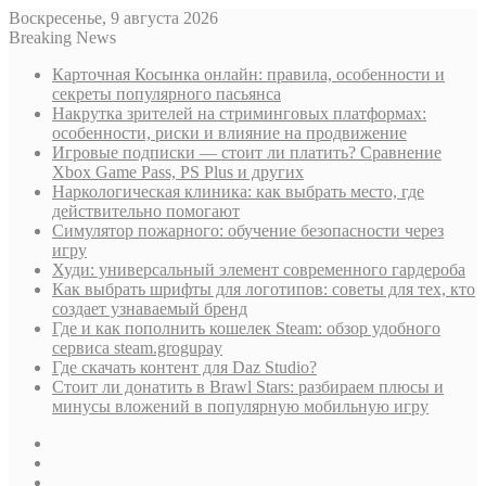
Воскресенье, 9 августа 2026
Breaking News
Карточная Косынка онлайн: правила, особенности и
секреты популярного пасьянса
Накрутка зрителей на стриминговых платформах:
особенности, риски и влияние на продвижение
Игровые подписки — стоит ли платить? Сравнение
Xbox Game Pass, PS Plus и других
Наркологическая клиника: как выбрать место, где
действительно помогают
Симулятор пожарного: обучение безопасности через
игру
Худи: универсальный элемент современного гардероба
Как выбрать шрифты для логотипов: советы для тех, кто
создает узнаваемый бренд
Где и как пополнить кошелек Steam: обзор удобного
сервиса steam.grogupay
Где скачать контент для Daz Studio?
Стоит ли донатить в Brawl Stars: разбираем плюсы и
минусы вложений в популярную мобильную игру
Sidebar
Случайная
статья
Log