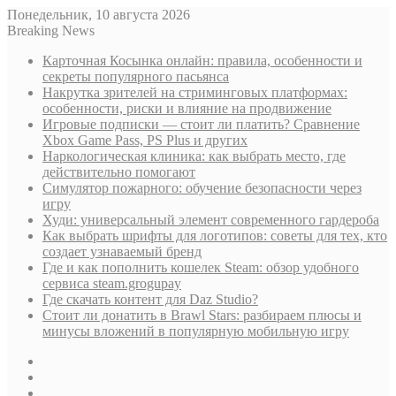
Понедельник, 10 августа 2026
Breaking News
Карточная Косынка онлайн: правила, особенности и
секреты популярного пасьянса
Накрутка зрителей на стриминговых платформах:
особенности, риски и влияние на продвижение
Игровые подписки — стоит ли платить? Сравнение
Xbox Game Pass, PS Plus и других
Наркологическая клиника: как выбрать место, где
действительно помогают
Симулятор пожарного: обучение безопасности через
игру
Худи: универсальный элемент современного гардероба
Как выбрать шрифты для логотипов: советы для тех, кто
создает узнаваемый бренд
Где и как пополнить кошелек Steam: обзор удобного
сервиса steam.grogupay
Где скачать контент для Daz Studio?
Стоит ли донатить в Brawl Stars: разбираем плюсы и
минусы вложений в популярную мобильную игру
Sidebar
Случайная
статья
Log