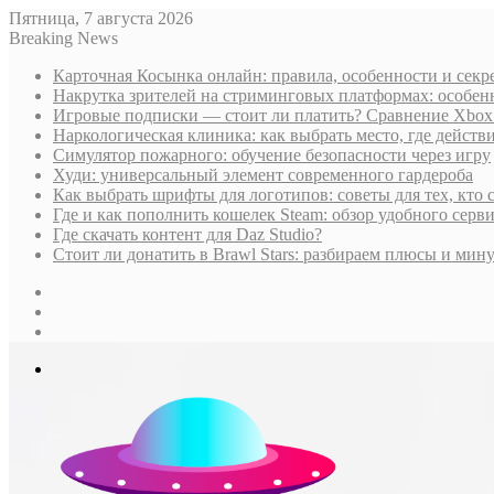
Пятница, 7 августа 2026
Breaking News
Карточная Косынка онлайн: правила, особенности и секр
Накрутка зрителей на стриминговых платформах: особен
Игровые подписки — стоит ли платить? Сравнение Xbox G
Наркологическая клиника: как выбрать место, где дейст
Симулятор пожарного: обучение безопасности через игру
Худи: универсальный элемент современного гардероба
Как выбрать шрифты для логотипов: советы для тех, кто 
Где и как пополнить кошелек Steam: обзор удобного серви
Где скачать контент для Daz Studio?
Стоит ли донатить в Brawl Stars: разбираем плюсы и м
Sidebar
Случайная
статья
Log
In
Меню