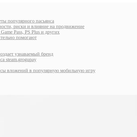
еты популярного пасьянса
ности, риски и влияние на продвижение
ame Pass, PS Plus и других
вительно помогают
создает узнаваемый бренд
са steam.grogupay
инусы вложений в популярную мобильную игру