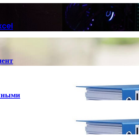
xcel
мент
анными