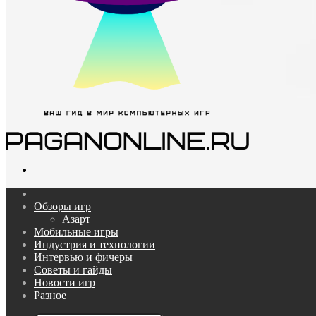
Поиск...
Главная
Обзоры игр
Азарт
Мобильные игры
Индустрия и технологии
Интервью и фичеры
Советы и гайды
Новости игр
Разное