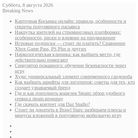
Суббота, 8 августа 2026
Breaking News
Карточная Косынка онлайн: правила, особенности и
секреты популярного пасьянса
Накрутка зрителей на стриминговых платформах:
особенности, риски и влияние на продвижение
Игровые подписки — стоит ли платить? Сравнение
Xbox Game Pass, PS Plus и других
Наркологическая клиника: как выбрать место, где
действительно помогают
Симулятор пожарного: обучение безопасности через
игру
Худи: универсальный элемент современного гардероба
Как выбрать шрифты для логотипов: советы для тех, кто
создает узнаваемый бренд
Где и как пополнить кошелек Steam: обзор удобного
сервиса steam.grogupay
Где скачать контент для Daz Studio?
Стоит ли донатить в Brawl Stars: разбираем плюсы и
минусы вложений в популярную мобильную игру
Sidebar
Случайная
статья
Log