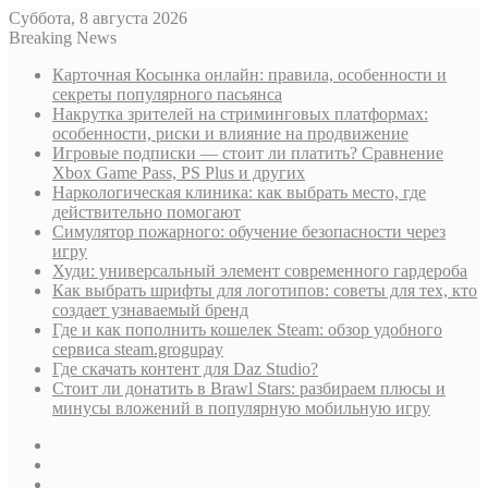
Суббота, 8 августа 2026
Breaking News
Карточная Косынка онлайн: правила, особенности и
секреты популярного пасьянса
Накрутка зрителей на стриминговых платформах:
особенности, риски и влияние на продвижение
Игровые подписки — стоит ли платить? Сравнение
Xbox Game Pass, PS Plus и других
Наркологическая клиника: как выбрать место, где
действительно помогают
Симулятор пожарного: обучение безопасности через
игру
Худи: универсальный элемент современного гардероба
Как выбрать шрифты для логотипов: советы для тех, кто
создает узнаваемый бренд
Где и как пополнить кошелек Steam: обзор удобного
сервиса steam.grogupay
Где скачать контент для Daz Studio?
Стоит ли донатить в Brawl Stars: разбираем плюсы и
минусы вложений в популярную мобильную игру
Sidebar
Случайная
статья
Log