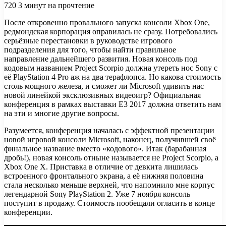
720
3 минут на прочтение
После откровенно провального запуска консоли Xbox One,
редмондская корпорация оправилась не сразу. Потребовались
серьёзные перестановки в руководстве игрового
подразделения для того, чтобы найти правильное
направление дальнейшего развития. Новая консоль под
кодовым
названием Project Scorpio должна утереть нос Sony с
её PlayStation 4 Pro аж на два терафлопса. Но какова стоимость
столь мощного железа, и сможет ли Microsoft удивить нас
новой линейкой эксклюзивных видеоигр? Официальная
конференция в рамках выставки Е3 2017 должна ответить нам
на эти и многие другие вопросы.
Разумеется, конференция началась с эффектной презентации
новой игровой консоли Microsoft, наконец, получившей своё
финальное название вместо «кодового». Итак (барабанная
дробь!), новая консоль отныне называется не Project Scorpio, а
Xbox One X. Приставка в отличие от девкита лишилась
встроенного фронтального экрана, а её нижняя половина
стала несколько меньше верхней, что напомнило мне корпус
легендарной Sony PlayStation 2. Уже 7 ноября консоль
поступит в продажу. Стоимость пообещали огласить в конце
конференции.