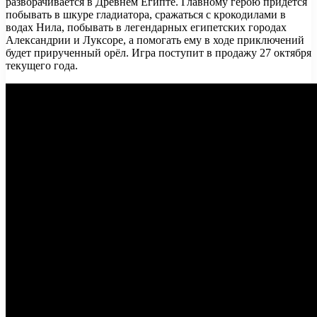
разворачивается в Древнем Египте. Главному герою придётся
побывать в шкуре гладиатора, сражаться с крокодилами в
водах Нила, побывать в легендарных египетских городах
Александрии и Луксоре, а помогать ему в ходе приключений
будет прирученный орёл. Игра поступит в продажу 27 октября
текущего года.