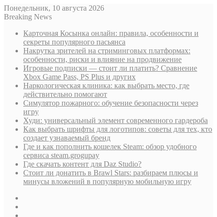
Понедельник, 10 августа 2026
Breaking News
Карточная Косынка онлайн: правила, особенности и
секреты популярного пасьянса
Накрутка зрителей на стриминговых платформах:
особенности, риски и влияние на продвижение
Игровые подписки — стоит ли платить? Сравнение
Xbox Game Pass, PS Plus и других
Наркологическая клиника: как выбрать место, где
действительно помогают
Симулятор пожарного: обучение безопасности через
игру
Худи: универсальный элемент современного гардероба
Как выбрать шрифты для логотипов: советы для тех, кто
создает узнаваемый бренд
Где и как пополнить кошелек Steam: обзор удобного
сервиса steam.grogupay
Где скачать контент для Daz Studio?
Стоит ли донатить в Brawl Stars: разбираем плюсы и
минусы вложений в популярную мобильную игру
Sidebar
Случайная
статья
Log