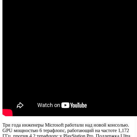
Три года инженеры Microsoft работали над новой консолью.
GPU мощностью 6 терафлопс, работающий на частоте 1,172
ГГц, против 4,2 терафлопс у PlayStation Pro. Поддержка Ultra