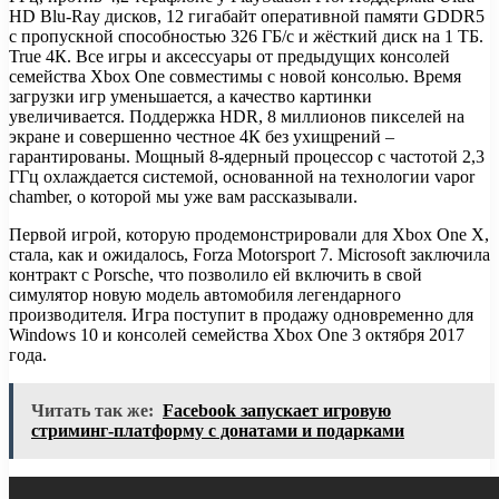
HD Blu-Ray дисков, 12 гигабайт оперативной памяти GDDR5
с пропускной способностью 326 ГБ/с и жёсткий диск на 1 ТБ.
True 4К. Все игры и аксессуары от предыдущих консолей
семейства Xbox One совместимы с новой консолью. Время
загрузки игр уменьшается, а качество картинки
увеличивается. Поддержка HDR, 8 миллионов пикселей на
экране и совершенно честное 4К без ухищрений –
гарантированы. Мощный 8-ядерный процессор с частотой 2,3
ГГц охлаждается системой, основанной на технологии vapor
chamber, о которой мы уже вам рассказывали.
Первой игрой, которую продемонстрировали для Xbox One X,
стала, как и ожидалось, Forza Motorsport 7. Microsoft заключила
контракт с Porsсhe, что позволило ей включить в свой
симулятор новую модель автомобиля легендарного
производителя. Игра поступит в продажу одновременно для
Windows 10 и консолей семейства Xbox One 3 октября 2017
года.
Читать так же:
Facebook запускает игровую
стриминг-платформу с донатами и подарками