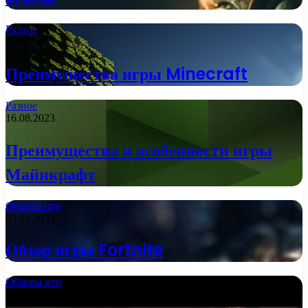
Разное
02.12.2023
Преимущества игры Minecraft
Разное
16.08.2023
Преимущества и особенности игры
Майнкрафт
Обзоры игр
03.01.2023
Обзор игры Fortnite
Обзоры игр
08.12.2022