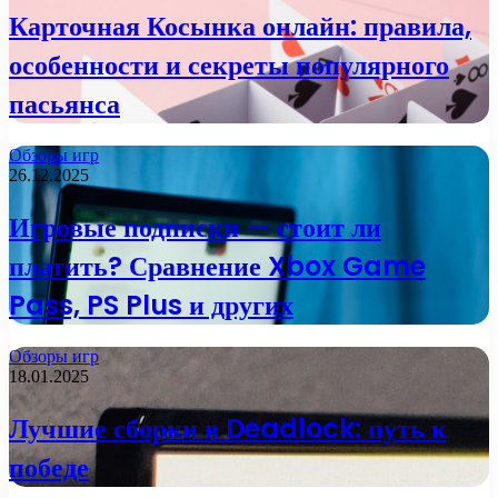
Карточная Косынка онлайн: правила,
особенности и секреты популярного
пасьянса
Обзоры игр
26.12.2025
Игровые подписки — стоит ли
платить? Сравнение Xbox Game
Pass, PS Plus и других
Обзоры игр
18.01.2025
Лучшие сборки в Deadlock: путь к
победе