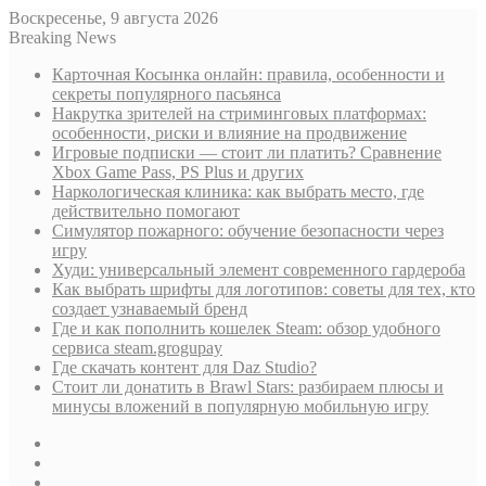
Воскресенье, 9 августа 2026
Breaking News
Карточная Косынка онлайн: правила, особенности и
секреты популярного пасьянса
Накрутка зрителей на стриминговых платформах:
особенности, риски и влияние на продвижение
Игровые подписки — стоит ли платить? Сравнение
Xbox Game Pass, PS Plus и других
Наркологическая клиника: как выбрать место, где
действительно помогают
Симулятор пожарного: обучение безопасности через
игру
Худи: универсальный элемент современного гардероба
Как выбрать шрифты для логотипов: советы для тех, кто
создает узнаваемый бренд
Где и как пополнить кошелек Steam: обзор удобного
сервиса steam.grogupay
Где скачать контент для Daz Studio?
Стоит ли донатить в Brawl Stars: разбираем плюсы и
минусы вложений в популярную мобильную игру
Sidebar
Случайная
статья
Log