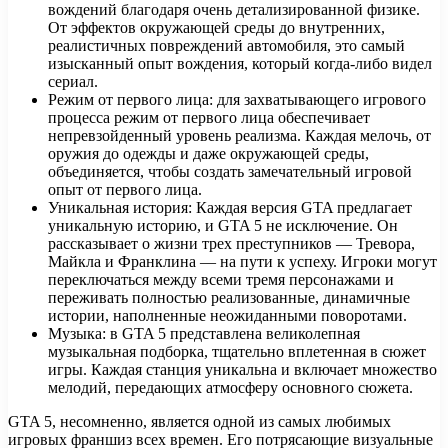
вождений благодаря очень детализированной физике.
От эффектов окружающей среды до внутренних,
реалистичных повреждений автомобиля, это самый
изысканный опыт вождения, который когда-либо видел
сериал.
Режим от первого лица: для захватывающего игрового
процесса режим от первого лица обеспечивает
непревзойденный уровень реализма. Каждая мелочь, от
оружия до одежды и даже окружающей среды,
объединяется, чтобы создать замечательный игровой
опыт от первого лица.
Уникальная история: Каждая версия GTA предлагает
уникальную историю, и GTA 5 не исключение. Он
рассказывает о жизни трех преступников — Тревора,
Майкла и Франклина — на пути к успеху. Игроки могут
переключаться между всеми тремя персонажами и
переживать полностью реализованные, динамичные
истории, наполненные неожиданными поворотами.
Музыка: в GTA 5 представлена великолепная
музыкальная подборка, тщательно вплетенная в сюжет
игры. Каждая станция уникальна и включает множество
мелодий, передающих атмосферу основного сюжета.
GTA 5, несомненно, является одной из самых любимых
игровых франшиз всех времен. Его потрясающие визуальные