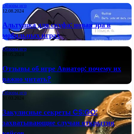
Обзоры игр
12.08.2024
Альтушка для скуфа: новая эра в
мобильных играх
Обзоры игр
29.05.2024
Отзывы об игре Авиатор: почему их
важно читать?
Обзоры игр
31.03.2024
Закулисные секреты CS:GO:
захватывающие случаи открытия
кейсов