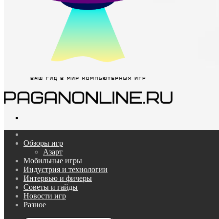
Поиск...
Главная
Обзоры игр
Азарт
Мобильные игры
Индустрия и технологии
Интервью и фичеры
Советы и гайды
Новости игр
Разное