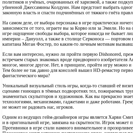
политиков и учёных, очарованных её харизмой, а также подку
убиенной Джессамины Колдуин. Нам предстоит выбрать одного
законную власть и спасти подчинённых от тяжкого гнёта прав
На самом деле, от выбора персонажа в игре практически ничего
зависимости от того, играете вы за Корво или за Эмили. Но на
игре ощущение свободы выбора, которое никогда не бывает ли
империи – Дануолл, а также в столице Серконоса — портовом г
капитана Меган Фостер, по каким-то личным мотивам вызвавше
Если вам интересно, нужно ли пройти первую Dishonored, прежде
встречаем старых знакомых вроде придворного изобретателя 
многое, многое другое. Нет, в принципе, пройти игру можно и
Тем более не так давно для консолей вышел HD-ремастер первой
фантастического мира?
Уникальный визуальный стиль игры, когда-то ставший её визи
сценами гниющих в тёмных подворотнях тел, пожираемых труп
знаменитых скульпторов и художников. Как вы прекрасно знаете
технологиями, механизмами, гаджетами и даже роботами. Грему
не может не радовать нас, игроков.
Одним из ведущих гейм-дизайнеров игры является Харви Смит, 
и в оригинальной игре, завязана на скрытности. Игрок может п
Противники в игре стали намного внимательнее и прозорливее