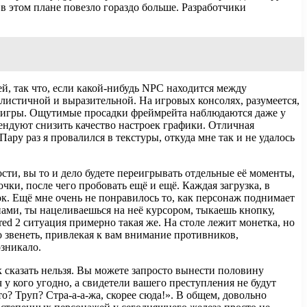
в этом плане повезло гораздо больше. Разработчики
й, так что, если какой-нибудь NPC находится между
еалистичной и выразительной. На игровых консолях, разумеется,
ю игры. Ощутимые просадки фреймрейта наблюдаются даже у
ндуют снизить качество настроек графики. Отличная
ару раз я провалился в текстуры, откуда мне так и не удалось
сти, вы то и дело будете переигрывать отдельные её моменты,
чки, после чего пробовать ещё и ещё. Каждая загрузка, в
зок. Ещё мне очень не понравилось то, как персонаж поднимает
онами, ты нацеливаешься на неё курсором, тыкаешь кнопку,
red 2 ситуация примерно такая же. На столе лежит монетка, но
 звенеть, привлекая к вам внимание противников,
зникало.
 сказать нельзя. Вы можете запросто вынести половину
 у кого угодно, а свидетели вашего преступления не будут
о? Труп? Стра-а-а-жа, скорее сюда!». В общем, довольно