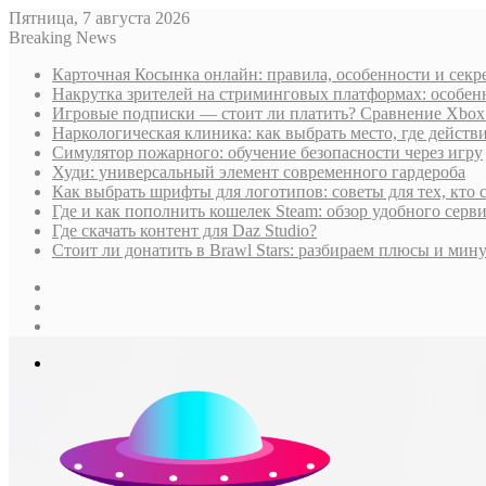
Пятница, 7 августа 2026
Breaking News
Карточная Косынка онлайн: правила, особенности и секр
Накрутка зрителей на стриминговых платформах: особен
Игровые подписки — стоит ли платить? Сравнение Xbox G
Наркологическая клиника: как выбрать место, где дейст
Симулятор пожарного: обучение безопасности через игру
Худи: универсальный элемент современного гардероба
Как выбрать шрифты для логотипов: советы для тех, кто 
Где и как пополнить кошелек Steam: обзор удобного серви
Где скачать контент для Daz Studio?
Стоит ли донатить в Brawl Stars: разбираем плюсы и м
Sidebar
Случайная
статья
Log
In
Меню