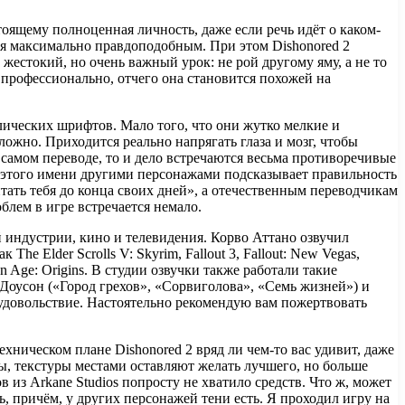
тоящему полноценная личность, даже если речь идёт о каком-
ся максимально правдоподобным. При этом Dishonored 2
 жестокий, но очень важный урок: не рой другому яму, а не то
 профессионально, отчего она становится похожей на
лических шрифтов. Мало того, что они жутко мелкие и
ожно. Приходится реально напрягать глаза и мозг, чтобы
 самом переводе, то и дело встречаются весьма противоречивые
 этого имени другими персонажами подсказывает правильность
тать тебя до конца своих дней», а отечественным переводчикам
блем в игре встречается немало.
 индустрии, кино и телевидения. Корво Аттано озвучил
e Elder Scrolls V: Skyrim, Fallout 3, Fallout: New Vegas,
n Age: Origins. В студии озвучки также работали такие
Доусон («Город грехов», «Сорвиголова», «Семь жизней») и
удовольствие. Настоятельно рекомендую вам пожертвовать
хническом плане Dishonored 2 вряд ли чем-то вас удивит, даже
вы, текстуры местами оставляют желать лучшего, но больше
из Arkane Studios попросту не хватило средств. Что ж, может
нь, причём, у других персонажей тени есть. Я проходил игру на