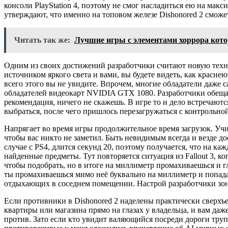
консоли PlayStation 4, поэтому не смог насладиться ею на ма
утверждают, что именно на топовом железе Dishonored 2 сможе
Читать так же:
Лучшие игры с элементами хоррора кото
Одним из своих достижений разработчики считают новую техно
источником яркого света и вами, вы будете видеть, как красне
всего этого вы не увидите. Впрочем, многие обладатели даж
обладателей видеокарт NVIDIA GTX 1080. Разработчики обещаю
рекомендация, ничего не скажешь. В игре то и дело встречаются
выбраться, после чего пришлось перезагружаться с контрольной
Напрягает во время игры продолжительное время загрузок. Учи
чтобы вас никто не заметил. Быть невидимым всегда и везде до
случае с PS4, длится секунд 20, поэтому получается, что на к
найденные предметы. Тут повторяется ситуация из Fallout 3, к
чтобы подобрать, но в итоге на миллиметр промахиваешься и гл
ты промахиваешься мимо неё буквально на миллиметр и попада
отдыхающих в соседнем помещении. Настрой разработчики зону
Если противники в Dishonored 2 наделены практически сверхъе
квартиры или магазина прямо на глазах у владельца, и вам даж
против. Зато если кто увидит валяющийся посреди дороги труп