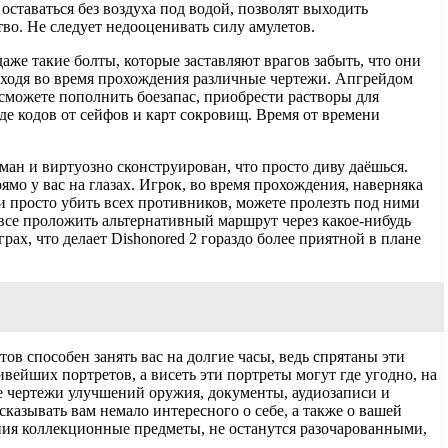
оставаться без воздуха под водой, позволят выходить
во. Не следует недооценивать силу амулетов.
аже такие болты, которые заставляют врагов забыть, что они
аходя во время прохождения различные чертежи. Апгрейдом
сможете пополнить боезапас, приобрести растворы для
де кодов от сейфов и карт сокровищ. Время от времени
ан и виртуозно сконструирован, что просто диву даёшься.
мо у вас на глазах. Игрок, во время прохождения, наверняка
и просто убить всех противников, можете пролезть под ними
все проложить альтернативный маршрут через какое-нибудь
ах, что делает Dishonored 2 гораздо более приятной в плане
в способен занять вас на долгие часы, ведь спрятаны эти
ивейших портретов, а висеть эти портреты могут где угодно, на
не чертежи улучшений оружия, документы, аудиозаписи и
сказывать вам немало интересного о себе, а также о вашей
ния коллекционные предметы, не останутся разочарованными,