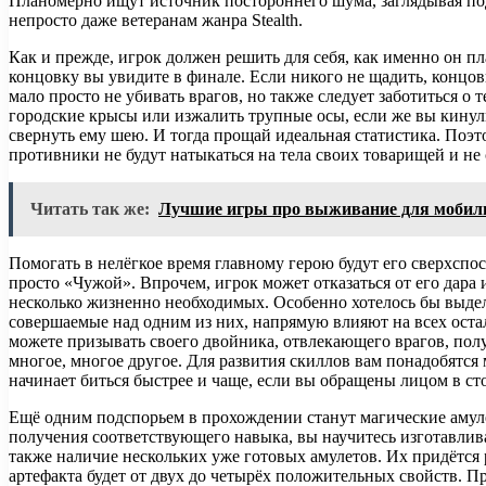
Планомерно ищут источник постороннего шума, заглядывая под
непросто даже ветеранам жанра Stealth.
Как и прежде, игрок должен решить для себя, как именно он пл
концовку вы увидите в финале. Если никого не щадить, концов
мало просто не убивать врагов, но также следует заботиться о
городские крысы или изжалить трупные осы, если же вы кинули
свернуть ему шею. И тогда прощай идеальная статистика. Поэт
противники не будут натыкаться на тела своих товарищей и не
Читать так же:
Лучшие игры про выживание для мобил
Помогать в нелёгкое время главному герою будут его сверхспо
просто «Чужой». Впрочем, игрок может отказаться от его дара 
несколько жизненно необходимых. Особенно хотелось бы выдел
совершаемые над одним из них, напрямую влияют на всех оста
можете призывать своего двойника, отвлекающего врагов, полу
многое, многое другое. Для развития скиллов вам понадобятся
начинает биться быстрее и чаще, если вы обращены лицом в с
Ещё одним подспорьем в прохождении станут магические амуле
получения соответствующего навыка, вы научитесь изготавливат
также наличие нескольких уже готовых амулетов. Их придётся 
артефакта будет от двух до четырёх положительных свойств. Пр