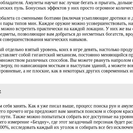
бладателя. Амулеты научат вас лучше бегать и прыгать, дольше 
жеских пуль. Бонусных эффектов у них просто огромное количест
 арбалета со сменными болтами (включая усыпляющие дротики и д
т и пары типов мин. Каждое оружие можно усовершенствовать, н
 можно встретить практически на каждой локации. У них же вы 
редметы, позволяющие вам добраться до несметных богатств, вро
ля совершенствования магических навыков.
тдельно взятый уровень, коих в игре девять, настолько продум
дставляет собой гигантский механизм, постоянно меняющийся пря
т множеством различных способов. Вы можете рвануть напролом 
сверху, по нависающим мосткам и выступам зданий, а можете во
овневые, а не плоские, как в некоторых других современных игр
z
бя занять. Как я уже писал выше, процесс поиска рун и амулето
сего прочего игра предложит вам заняться поиском и сбором крас
м пути. Также можно попытаться собрать все доступные на уров
его измерение «Бездну», где этот загадочный персонаж будет рас
00%, исследовать каждый их уголок и собирать все без исключе