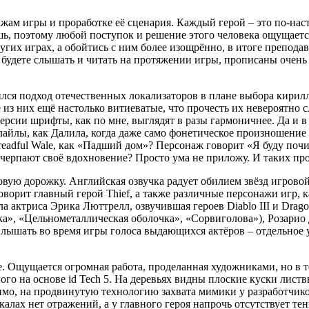
нажам игры и проработке её сценария. Каждый герой – это по-нас
шь, поэтому любой поступок и решение этого человека ощущает
угих играх, а обойтись с ним более изощрённо, в итоге преподав
 будете слышать и читать на протяжении игры, прописаны очень
ился подход отечественных локализаторов в плане выбора кирил
из них ещё настолько витиеватые, что прочесть их невероятно сл
ерсии шрифты, как по мне, выглядят в разы гармоничнее. Да и в
айлы, как Далила, когда даже само фонетическое произношение
eadful Wale, как «Падший дом»? Персонаж говорит «Я буду почи
 черпают своё вдохновение? Просто ума не приложу. И таких про
вую дорожку. Английская озвучка радует обилием звёзд игровой
ит главный герой Thief, а также различные персонажи игр, как Th
ла актриса Эрика Люттрелл, озвучившая героев Diablo III и Drago
а», «Цельнометаллическая оболочка», «Сорвиголова»), Розарио 
Слышать во время игры голоса выдающихся актёров – отдельное 
. Ощущается огромная работа, проделанная художниками, но в те
ого на основе id Tech 5. На деревьях видны плоские куски лист
мо, на продвинутую технологию захвата мимики у разработчиков 
калах нет отражений, а у главного героя напрочь отсутствует те