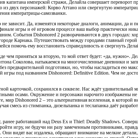
пив капитана имперской стражи, Делайла совершает переворот 
 из двух персонажей: Корво Аттано или свергнутую императри
ления императрицы-самозванки.
 не зависит. Да, изменятся некоторые диалоги, анимации, да и п
 финале игры и её игровом процессе ваш выбор практически ника
шним. События Dishonored 2 разворачиваются в двух городах: х
ороде Карнака. Путешествовать между городами главный герой (
йся помочь ему восстановить справедливость и свергнуть Делай
 чем приняться за вторую, то мой ответ будет: «да, нужно». Дел
Антона Соколова, натыкаемся на многочисленные дневники и за
 без предварительной подготовки, но, чтобы насладиться ею мак
 игры под названием Dishonored: Definitive Edition. Чем не до
тной карточкой, сохранился в сиквеле. Нас ждёт удивительный 
ными осами. Окружение и персонажи нарочито изображены не с
, мир Dishonored 2 – это альтернативная вселенная, в которой 
чая смесь из стимпанка, дизельпанка и теслапанка даёт разрабо
ранее работавший над Deus Ex и Thief: Deadly Shadows. Соверш
ройти игру, не будучи ни разу замеченным противниками, правда 
. Они видят вас издалека, обращают внимание на мелкие детали