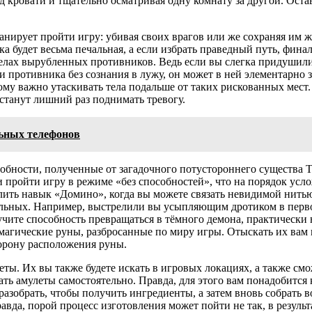
 кровати и тщательно осматривая одну комнату за другой. Ост
анирует пройти игру: убивая своих врагов или же сохраняя им ж
ка будет весьма печальная, а если избрать праведный путь, фин
 телах вырубленных противников. Ведь если вы слегка придушили
 противника без сознания в лужу, он может в ней элементарно з
ому важно утаскивать тела подальше от таких рискованных мест
 станут лишний раз поднимать тревогу.
ьных телефонов
собности, полученные от загадочного потустороннего существа T
и пройти игру в режиме «без способностей», что на порядок усл
ить навык «Домино», когда вы можете связать невидимой нитью
льных. Например, выстрелили вы усыпляющим дротиком в первого
чите способность превращаться в тёмного демона, практически 
 магические руны, разбросанные по миру игры. Отыскать их вам 
торону расположения руны.
ты. Их вы также будете искать в игровых локациях, а также см
ь амулеты самостоятельно. Правда, для этого вам понадобится к
разобрать, чтобы получить ингредиенты, а затем вновь собрать 
авда, порой процесс изготовления может пойти не так, в результ