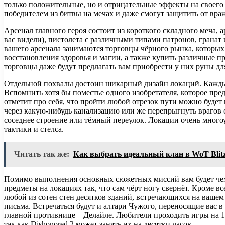
только положительные, но и отрицательные эффекты на своего о
победителем из битвы на мечах и даже смогут защитить от вра
Арсенал главного героя состоит из короткого складного меча,
вас видели), пистолета с различными типами патронов, грана
вашего арсенала занимаются торговцы чёрного рынка, которых
восстановления здоровья и магии, а также купить различные п
торговцы даже будут предлагать вам приобрести у них руны д
Отдельной похвалы достоин шикарный дизайн локаций. Каждый о
Вспомнить хотя бы поместье одного изобретателя, которое пре
отметит про себя, что пройти любой отрезок пути можно буде
через какую-нибудь канализацию или же перепрыгнуть врагов 
соседнее строение или тёмный переулок. Локации очень многоур
тактики и стелса.
Читать так же:
Как выбрать идеальный клан в WoT Blit
Помимо выполнения основных сюжетных миссий вам будет чем се
предметы на локациях так, что сам чёрт ногу свернёт. Кроме в
любой из сотен стен десятков зданий, встречающихся на ваше
письма. Встречаться будут и алтари Чужого, переносящие вас в 
главной противнице – Делайле. Любители проходить игры на 1
так как Dishonored 2 может занять их на десятки часов.