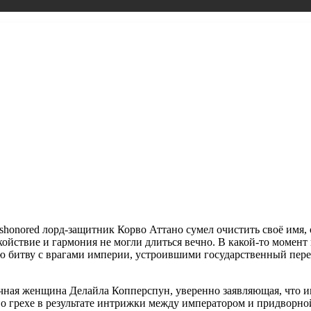
Dishonored лорд-защитник Корво Аттано сумел очистить своё им
койствие и гармония не могли длиться вечно.
В какой-то момент
ую битву с врагами империи, устроившими государственный перев
дочная женщина Делайла Копперспун, уверенно заявляющая, что и
во грехе в результате интрижки между императором и придворн