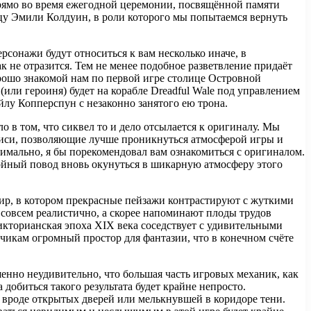
прямо во время ежегодной церемонии, посвящённой памяти
цу Эмили Колдуин, в роли которого мы попытаемся вернуть
ерсонажи будут относиться к вам несколько иначе, в
к не отразится. Тем не менее подобное разветвление придаёт
орошо знакомой нам по первой игре столице Островной
или героиня) будет на корабле Dreadful Wale под управлением
лу Копперспун с незаконно занятого ею трона.
о в том, что сиквел то и дело отсылается к оригиналу. Мы
писи, позволяющие лучше проникнуться атмосферой игры и
симально, я бы порекомендовал вам ознакомиться с оригиналом.
стойный повод вновь окунуться в шикарную атмосферу этого
мир, в котором прекрасные пейзажи контрастируют с жуткими
овсем реалистично, а скорее напоминают плоды трудов
викторианская эпоха XIX века соседствует с удивительными
тчикам огромный простор для фантазии, что в конечном счёте
енно неудивительно, что большая часть игровых механик, как
добиться такого результата будет крайне непросто.
, вроде открытых дверей или мелькнувшей в коридоре тени.