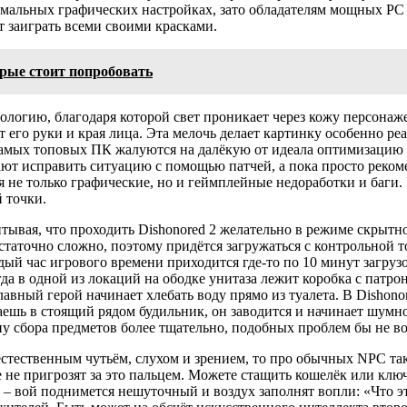
ксимальных графических настройках, зато обладателям мощных PC 
т заиграть всеми своими красками.
рые стоит попробовать
логию, благодаря которой свет проникает через кожу персонаже
ют его руки и края лица. Эта мелочь делает картинку особенно р
е самых топовых ПК жалуются на далёкую от идеала оптимизаци
т исправить ситуацию с помощью патчей, а пока просто рекоме
 не только графические, но и геймплейные недоработки и баги. П
 точки.
тывая, что проходить Dishonored 2 желательно в режиме скрытно
статочно сложно, поэтому придётся загружаться с контрольной то
аждый час игрового времени приходится где-то по 10 минут загру
огда в одной из локаций на ободке унитаза лежит коробка с патр
авный герой начинает хлебать воду прямо из туалета. В Dishono
ешь в стоящий рядом будильник, он заводится и начинает шумно
 сбора предметов более тщательно, подобных проблем бы не во
стественным чутьём, слухом и зрением, то про обычных NPC так
е не пригрозят за это пальцем. Можете стащить кошелёк или ключ
 – вой поднимется нешуточный и воздух заполнят вопли: «Что эт