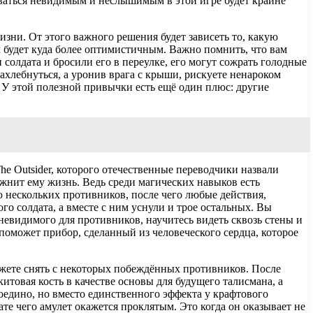
аваться невидимым и неслышимым в этой игре будет крайне
изни. От этого важного решения будет зависеть то, какую
ал будет куда более оптимистичным. Важно помнить, что вам
 солдата и бросили его в переулке, его могут сожрать голодные
ахлебнуться, а уронив врага с крыши, рискуете ненароком
. У этой полезной привычки есть ещё один плюс: другие
he Outsider, которого отечественные переводчики назвали
ожнит ему жизнь. Ведь среди магических навыков есть
 нескольких противников, после чего любые действия,
 солдата, а вместе с ним уснули и трое остальных. Вы
невидимого для противников, научитесь видеть сквозь стены и
поможет прибор, сделанный из человеческого сердца, которое
ожете снять с некоторых побеждённых противников. После
итовая кость в качестве основы для будущего талисмана, а
воедино, но вместо единственного эффекта у крафтового
ате чего амулет окажется проклятым. Это когда он оказывает не