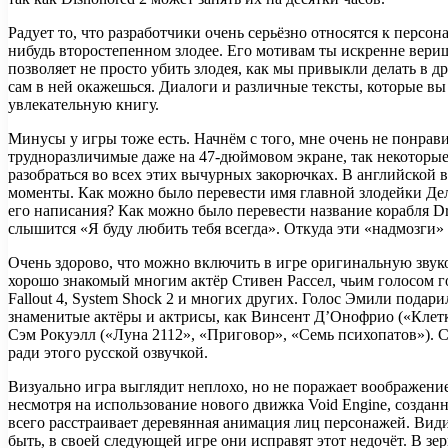
Радует то, что разработчики очень серьёзно относятся к персо
нибудь второстепенном злодее. Его мотивам ты искренне вери
позволяет не просто убить злодея, как мы привыкли делать в др
сам в ней окажешься. Диалоги и различные тексты, которые вы
увлекательную книгу.
Минусы у игры тоже есть. Начнём с того, мне очень не понрав
трудноразличимые даже на 47-дюймовом экране, так некоторые 
разобраться во всех этих вычурных закорючках. В английской в
моменты. Как можно было перевести имя главной злодейки Дел
его написания? Как можно было перевести название корабля Dr
слышится «Я буду любить тебя всегда». Откуда эти «надмозги»
Очень здорово, что можно включить в игре оригинальную звуко
хорошо знакомый многим актёр Стивен Рассел, чьим голосом говор
Fallout 4, System Shock 2 и многих других. Голос Эмили подари
знаменитые актёры и актрисы, как Винсент Д’Онофрио («Клетк
Сэм Рокуэлл («Луна 2112», «Приговор», «Семь психопатов»). 
ради этого русской озвучкой.
Визуально игра выглядит неплохо, но не поражает воображение
несмотря на использование нового движка Void Engine, созданн
всего расстраивает деревянная анимация лиц персонажей. Види
быть, в своей следующей игре они исправят этот недочёт. В зер