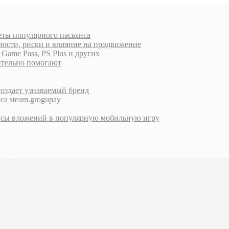
еты популярного пасьянса
ности, риски и влияние на продвижение
ame Pass, PS Plus и других
вительно помогают
создает узнаваемый бренд
са steam.grogupay
инусы вложений в популярную мобильную игру