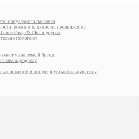
еты популярного пасьянса
ности, риски и влияние на продвижение
ame Pass, PS Plus и других
вительно помогают
создает узнаваемый бренд
са steam.grogupay
инусы вложений в популярную мобильную игру