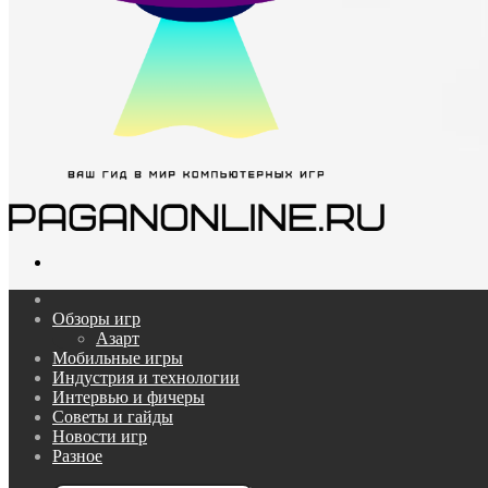
Поиск...
Главная
Обзоры игр
Азарт
Мобильные игры
Индустрия и технологии
Интервью и фичеры
Советы и гайды
Новости игр
Разное