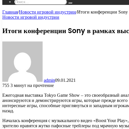
Поиск...
Главная
/
Новости игровой индустрии
/
Итоги конференции Sony 
Новости игровой индустрии
Итоги конференции Sony в рамках в
admin
09.01.2021
755
3 минут на прочтение
Ежегодная выставка Tokyo Game Show – это своеобразный анало
анонсируются и демонстрируются игры, которые прежде всего 
интересные игры, способные приглянуться и западным игрокам
назад.
Началась конференция с музыкального видео «Boost Your Play»,
зрителю нравятся жутко пафосные трейлеры под мрачную музык