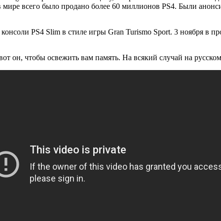
 в мире всего было продано более 60 миллионов PS4. Были анон
.
онсоли PS4 Slim в стиле игры Gran Turismo Sport. 3 ноября в п
вот он, чтобы освежить вам память. На всякий случай на русско