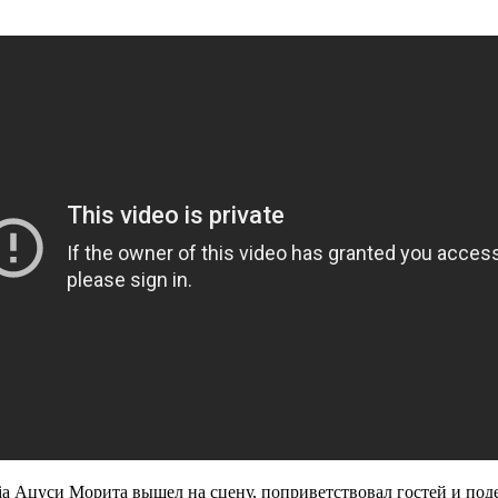
Asia Ацуси Морита вышел на сцену, поприветствовал гостей и под