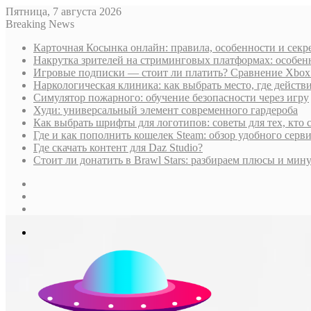
Пятница, 7 августа 2026
Breaking News
Карточная Косынка онлайн: правила, особенности и секр
Накрутка зрителей на стриминговых платформах: особен
Игровые подписки — стоит ли платить? Сравнение Xbox G
Наркологическая клиника: как выбрать место, где дейст
Симулятор пожарного: обучение безопасности через игру
Худи: универсальный элемент современного гардероба
Как выбрать шрифты для логотипов: советы для тех, кто 
Где и как пополнить кошелек Steam: обзор удобного серви
Где скачать контент для Daz Studio?
Стоит ли донатить в Brawl Stars: разбираем плюсы и м
Sidebar
Случайная
статья
Log
In
Меню