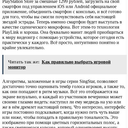
PlayStation Store за смешные 1299 рублей, загрузить на свой
смартфон под управлением iOS или Android официальное
приложение, объединить смартфон с консолью, и всё готово
для того, чтобы вы смогли почувствовать себя настоящей
звездой эстрады. Теперь именно смартфон будет выступать в
качестве сценического микрофона. Вот этим-то технология
PlayLink и хороша. Она буквально манит людей приобщиться
к миру видеоигр с помощью устройства, которое сегодня есть
практически у каждого. Всё просто, интуитивно понятно и
крайне увлекательно.
Читать так же:
Как правильно выбрать игровой
монитор
Алгоритмы, заложенные в игры серии SingStar, позволяют
достаточно точно оценивать тембр голоса игроков, а также то,
как они попадают в ритм музыки. Всё это отображается на
экране визуально, и каждый из участников вечеринки может
своими глазами видеть: наступил ли ему медведь на ухо или
же в нём дремлет настоящий певец. Что интересно, интерфейс
игры постоянно подсказывает, когда нужно петь чуть выше
или ниже, чтобы попадать в правильную тональность. Это
изображено при помощи цветных горизонтальных полос, а
также светящегося курсора, который олицетворяет высоту