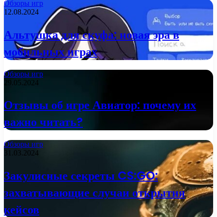
Обзоры игр
12.08.2024
Альтушка для скуфа: новая эра в
мобильных играх
Обзоры игр
29.05.2024
Отзывы об игре Авиатор: почему их
важно читать?
Обзоры игр
31.03.2024
Закулисные секреты CS:GO:
захватывающие случаи открытия
кейсов