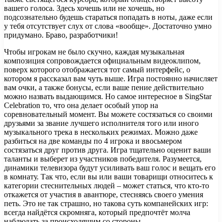
вашего голоса. Здесь хочешь или не хочешь, но
подсознательно будешь стараться попадать в ноты, даже если
у тебя отсутствует слух от слова «вообще». Достаточно умно
придумано. Браво, разработчики!
Чтобы игрокам не было скучно, каждая музыкальная
композиция сопровождается официальным видеоклипом,
поверх которого отображается тот самый интерфейс, о
котором я рассказал вам чуть выше. Игра постоянно начисляет
вам очки, а также бонусы, если ваше пение действительно
можно назвать выдающимся. Но самое интересное в SingStar
Celebration то, что она делает особый упор на
соревновательный момент. Вы можете состязаться со своими
друзьями за звание лучшего исполнителя того или иного
музыкального трека в нескольких режимах. Можно даже
разбиться на две команды по 4 игрока и ввосьмером
состязаться друг против друга. Игра тщательно оценит ваши
таланты и выберет из участников победителя. Разумеется,
динамики телевизора будут усиливать ваш голос и вещать его
в комнату. Так что, если вы или ваши товарищи относитесь к
категории стеснительных людей – может статься, что кто-то
откажется от участия в авантюре, стесняясь своего умения
петь. Это не так страшно, но такова суть компанейских игр:
всегда найдётся скромняга, который предпочтёт молча
наблюдать за происходящим со стороны.