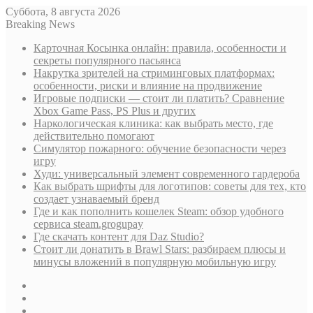
Суббота, 8 августа 2026
Breaking News
Карточная Косынка онлайн: правила, особенности и
секреты популярного пасьянса
Накрутка зрителей на стриминговых платформах:
особенности, риски и влияние на продвижение
Игровые подписки — стоит ли платить? Сравнение
Xbox Game Pass, PS Plus и других
Наркологическая клиника: как выбрать место, где
действительно помогают
Симулятор пожарного: обучение безопасности через
игру
Худи: универсальный элемент современного гардероба
Как выбрать шрифты для логотипов: советы для тех, кто
создает узнаваемый бренд
Где и как пополнить кошелек Steam: обзор удобного
сервиса steam.grogupay
Где скачать контент для Daz Studio?
Стоит ли донатить в Brawl Stars: разбираем плюсы и
минусы вложений в популярную мобильную игру
Sidebar
Случайная
статья
Log