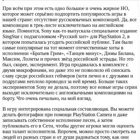
При всём при этом есть одно большое и очень жирное НО,
которое может серьёзно подпортить популярность игры в
нашей стране: отсутствие русскоязычных композиций. Да, все
композиции в трек-листе исключительно на английском
языке. Помнится, Sony как-то выпускала специальное издание
SingStar с подзаголовком «Русский хит» для PlayStation 2, в
котором попыталась угодить российской публике. Там были
самые популярные на тот момент отечественные хиты в
исполнении «Братьев Грим», «Танцев минус», Димы Билана,
Максим, Лолиты и прочих звёзд российской эстрады. Но это
был, скорее, эксперимент. Игра продавалась в комплекте с
двумя микрофонами, но даже это не позволило ей снискать
славу среди российских геймеров (хотя лично я с друзьями и
подругами неплохо проводил за ней время). Больше таких
экспериментов Sony не делала, поэтому все новые игры серии
выходят исключительно с англоязычными композициями на
борту. Что очень печально, на мой взгляд.
В игру интегрирована социальная составляющая. Вы можете
делать фотографии при помощи PlayStation Camera и даже
записывать собственное исполнение песен, а затем
публиковать его в Сети, чтобы другие игроки могли оценить
ваш талант исполнителя. Впрочем, можно просто смотреть на
людей из разных стран и от души радоваться тому, как они