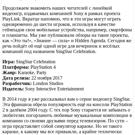
Продолжаем знакомить наших читателей с линейкой
видеоигр, издаваемых компанией Sony в рамках проекта
PlayLink. Вкратце напомню, что в эти игры могут играть
одновременно до шести игроков, используя в качестве
геймпадов свои мобильные устройства, например, смартфоны
и планшеты.
Мы уже публиковали обзоры на такие проекты,
как «Это ты!», «Знание — сила» и Hidden Agenda. Сегодня же
речь пойдёт об ещё одной игре для вечеринок и весёлых
компаний под названием SingStar Celebration.
Игра:
SingStar Celebration
Платформа:
PlayStation 4
Жанр:
Karaoke, Party
Дата релиза:
22 ноября 2017
Разработчик:
London Studios
Издатель:
Sony Interactive Entertainment
В 2014 году я уже рассказывал вам о серии видеоигр SingStar.
Эта франшиза обрела популярность ещё на консоли PlayStation
2 в далёком 2004 году. С тех пор Sony старается не забывать о
любителях погорланить любимые музыкальные композиции в
компании со своими друзьями перед телевизором. По сути –
игра представляет собой симулятор караоке. Но не такого
караоке, к какому мы все привыкли, а крайне технически