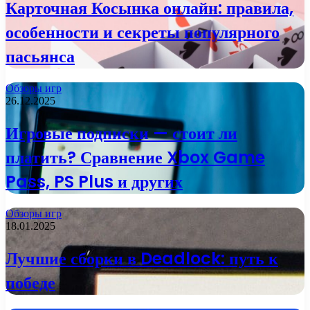
Карточная Косынка онлайн: правила,
особенности и секреты популярного
пасьянса
Обзоры игр
26.12.2025
Игровые подписки — стоит ли
платить? Сравнение Xbox Game
Pass, PS Plus и других
Обзоры игр
18.01.2025
Лучшие сборки в Deadlock: путь к
победе