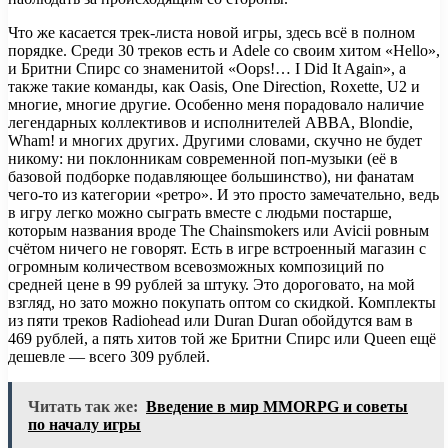
Что же касается трек-листа новой игры, здесь всё в полном
порядке. Среди 30 треков есть и Adele со своим хитом «Hello»,
и Бритни Спирс со знаменитой «Oops!… I Did It Again», а
также такие команды, как Oasis, One Direction, Roxette, U2 и
многие, многие другие. Особенно меня порадовало наличие
легендарных коллективов и исполнителей ABBA, Blondie,
Wham! и многих других. Другими словами, скучно не будет
никому: ни поклонникам современной поп-музыки (её в
базовой подборке подавляющее большинство), ни фанатам
чего-то из категории «ретро». И это просто замечательно, ведь
в игру легко можно сыграть вместе с людьми постарше,
которым названия вроде The Chainsmokers или Avicii ровным
счётом ничего не говорят. Есть в игре встроенный магазин с
огромным количеством всевозможных композиций по
средней цене в 99 рублей за штуку. Это дороговато, на мой
взгляд, но зато можно покупать оптом со скидкой. Комплекты
из пяти треков Radiohead или Duran Duran обойдутся вам в
469 рублей, а пять хитов той же Бритни Спирс или Queen ещё
дешевле — всего 309 рублей.
Читать так же:
Введение в мир MMORPG и советы
по началу игры