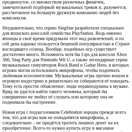
продвинутое, со множеством различных фишечек,
замечательной подборкой музыкальных треков и, разумеется,
рассчитанное на большую дружную компанию людей без
комплексов.
Неудивительно, что серию SingStar разработали специально
для японских консолей семейства PlayStation. Ведь именно
японцы в своё время придумали этот вид развлечений, и по
сей день караоке пользуется бешеной популярностью в Стране
восходящего солнца. Вообще, подобных игр существует
достаточно много. Вспомнить хотя бы Lips для консоли Xbox
360, Sing Party для Nintendo Wii U, а также легендарные серии
музыкальных симуляторов Rock Band и Guitar Hero, в которых
игроки могли использовать микрофоны, чтобы подпевать
любимым исполнителям. Музыкальные игры прочно вошли в
игровую индустрию и решительно не собираются её покидать.
Тому есть простое объяснение: люди неравнодушны к музыке.
Вряд ли удастся найти такого человека, который бы
совершенно не любил её слушать или которому она не
поднимала бы настроение.
Новая игра с подзаголовком Celebration хороша прежде всего
тем, что для игры вам не понадобятся микрофоны, а
следовательно – не придётся тратить лишних денег на их
приобретение. Всего-то нужно купить игру в магазине