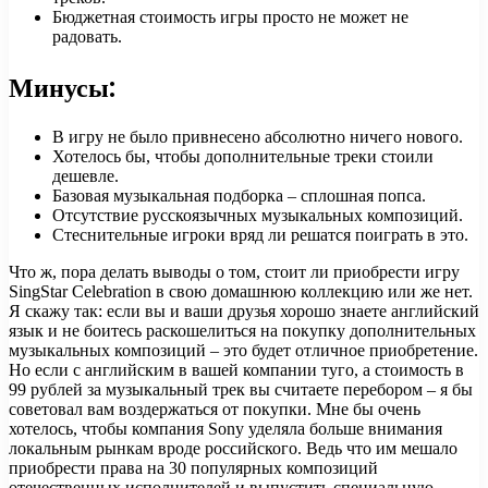
Бюджетная стоимость игры просто не может не
радовать.
Минусы:
В игру не было привнесено абсолютно ничего нового.
Хотелось бы, чтобы дополнительные треки стоили
дешевле.
Базовая музыкальная подборка – сплошная попса.
Отсутствие русскоязычных музыкальных композиций.
Стеснительные игроки вряд ли решатся поиграть в это.
Что ж, пора делать выводы о том, стоит ли приобрести игру
SingStar Celebration в свою домашнюю коллекцию или же нет.
Я скажу так: если вы и ваши друзья хорошо знаете английский
язык и не боитесь раскошелиться на покупку дополнительных
музыкальных композиций – это будет отличное приобретение.
Но если с английским в вашей компании туго, а стоимость в
99 рублей за музыкальный трек вы считаете перебором – я бы
советовал вам воздержаться от покупки. Мне бы очень
хотелось, чтобы компания Sony уделяла больше внимания
локальным рынкам вроде российского. Ведь что им мешало
приобрести права на 30 популярных композиций
отечественных исполнителей и выпустить специальную