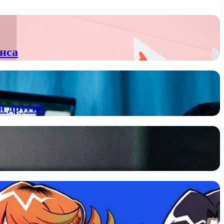
нса
и других