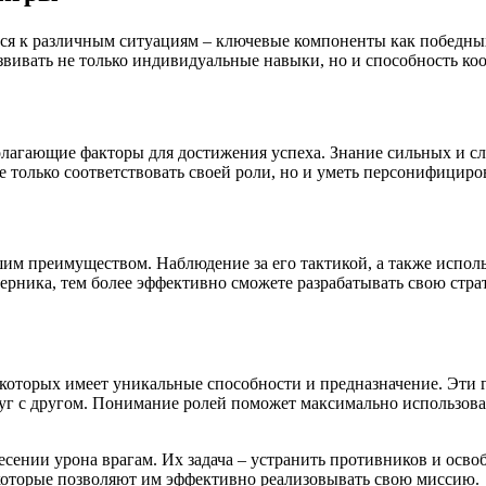
я к различным ситуациям – ключевые компоненты как победных 
развивать не только индивидуальные навыки, но и способность к
лагающие факторы для достижения успеха. Знание сильных и сл
е только соответствовать своей роли, но и уметь персонифициро
м преимуществом. Наблюдение за его тактикой, а также использ
ерника, тем более эффективно сможете разрабатывать свою стра
торых имеет уникальные способности и предназначение. Эти ге
руг с другом. Понимание ролей поможет максимально использова
сении урона врагам. Их задача – устранить противников и осво
оторые позволяют им эффективно реализовывать свою миссию.