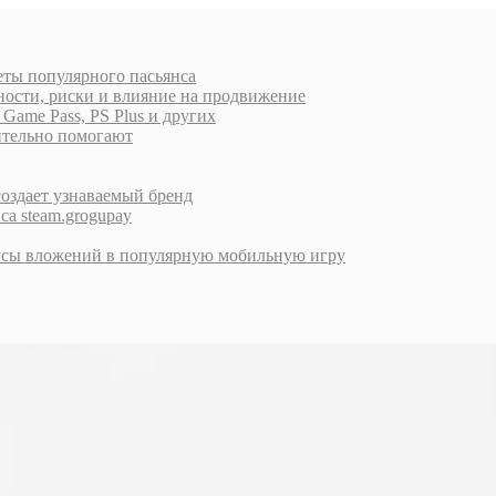
еты популярного пасьянса
ности, риски и влияние на продвижение
ame Pass, PS Plus и других
вительно помогают
создает узнаваемый бренд
са steam.grogupay
инусы вложений в популярную мобильную игру