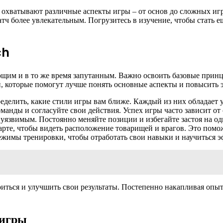
 охватывают различные аспекты игры – от основ до сложных иг
тч более увлекательным. Погрузитесь в изучение, чтобы стать
ch
им и в то же время запутанным. Важно освоить базовые принц
й, которые помогут лучше понять основные аспекты и повысить 
ределить, какие стили игры вам ближе. Каждый из них обладает
анды и согласуйте свои действия. Успех игры часто зависит от
уязвимым. Постоянно меняйте позиции и избегайте застоя на од
арте, чтобы видеть расположение товарищей и врагов. Это пом
жимы тренировки, чтобы отработать свои навыки и научиться э
ться и улучшить свои результаты. Постепенно накапливая опыт, 
 игры