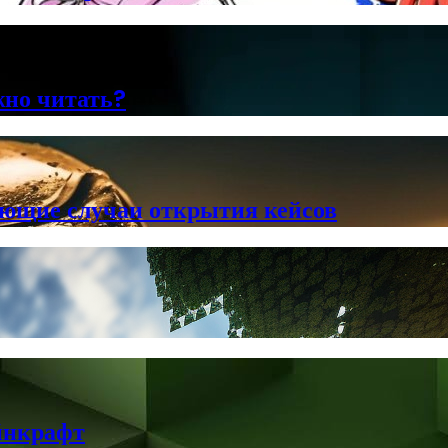
жно читать?
ющие случаи открытия кейсов
йнкрафт