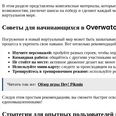
В этом разделе представлены комплексные материалы, которые
возможностям, увеличат шансы на победу и сделают каждый ма
виртуальном мире.
Советы для начинающихся в Overwat
Погружение в новый виртуальный мир может быть захватывающ
процесса и укрепить свои навыки. Вот несколько рекомендаци
Изучите персонажей:
пробуйте разных героев, чтобы оп
Командная работа:
общайтесь с другими участниками ком
Не стойте на месте:
активное движение делает вас менее 
Используйте мини-карту:
следите за происходящим на к
Тренируйтесь в тренировочном режиме:
используйте ре
Читать так же:
Обзор игры Hey! Pikmin
Следуя этим простым рекомендациям, вы сможете быстрее освои
единомышленниками!
Стратегии для опытных пользователей