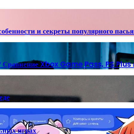
собенности и секреты популярного пасья
? Сравнение Xbox Game Pass, PS Plus 
еде
льных играх