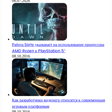
06.07.2026
Работа Sony указывает на использование процессора
AMD Ryzen в PlayStation 5″
08.10.2016
Как разработчики видеоигр относятся к современным
игровым платформам
09.10.2016