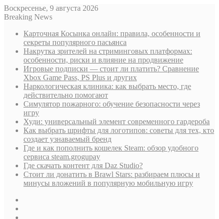
Воскресенье, 9 августа 2026
Breaking News
Карточная Косынка онлайн: правила, особенности и
секреты популярного пасьянса
Накрутка зрителей на стриминговых платформах:
особенности, риски и влияние на продвижение
Игровые подписки — стоит ли платить? Сравнение
Xbox Game Pass, PS Plus и других
Наркологическая клиника: как выбрать место, где
действительно помогают
Симулятор пожарного: обучение безопасности через
игру
Худи: универсальный элемент современного гардероба
Как выбрать шрифты для логотипов: советы для тех, кто
создает узнаваемый бренд
Где и как пополнить кошелек Steam: обзор удобного
сервиса steam.grogupay
Где скачать контент для Daz Studio?
Стоит ли донатить в Brawl Stars: разбираем плюсы и
минусы вложений в популярную мобильную игру
Sidebar
Случайная
статья
Log