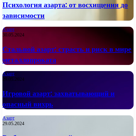
Психология азарта: от восхищения до
зависимости
Азарт
30.05.2024
Стальной азарт: страсть и риск в мире
металлопроката
Азарт
29.05.2024
Игровой азарт: захватывающий и
опасный вихрь
Азарт
29.05.2024