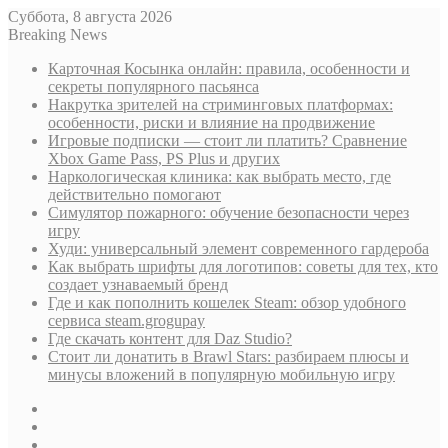
Суббота, 8 августа 2026
Breaking News
Карточная Косынка онлайн: правила, особенности и
секреты популярного пасьянса
Накрутка зрителей на стриминговых платформах:
особенности, риски и влияние на продвижение
Игровые подписки — стоит ли платить? Сравнение
Xbox Game Pass, PS Plus и других
Наркологическая клиника: как выбрать место, где
действительно помогают
Симулятор пожарного: обучение безопасности через
игру
Худи: универсальный элемент современного гардероба
Как выбрать шрифты для логотипов: советы для тех, кто
создает узнаваемый бренд
Где и как пополнить кошелек Steam: обзор удобного
сервиса steam.grogupay
Где скачать контент для Daz Studio?
Стоит ли донатить в Brawl Stars: разбираем плюсы и
минусы вложений в популярную мобильную игру
Sidebar
Случайная
статья
Log