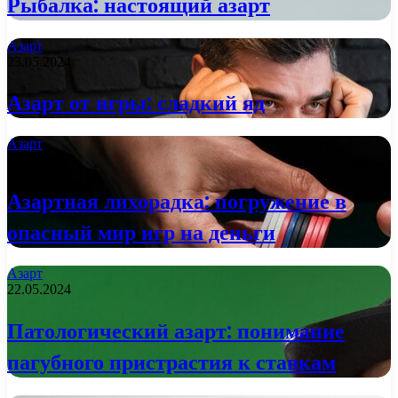
Рыбалка: настоящий азарт
Азарт
23.05.2024
Азарт от игры: сладкий яд
Азарт
23.05.2024
Азартная лихорадка: погружение в
опасный мир игр на деньги
Азарт
22.05.2024
Патологический азарт: понимание
пагубного пристрастия к ставкам