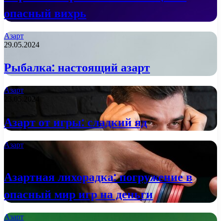
опасный вихрь
Азарт
29.05.2024
Рыбалка: настоящий азарт
Азарт
23.05.2024
Азарт от игры: сладкий яд
Азарт
23.05.2024
Азартная лихорадка: погружение в
опасный мир игр на деньги
Азарт