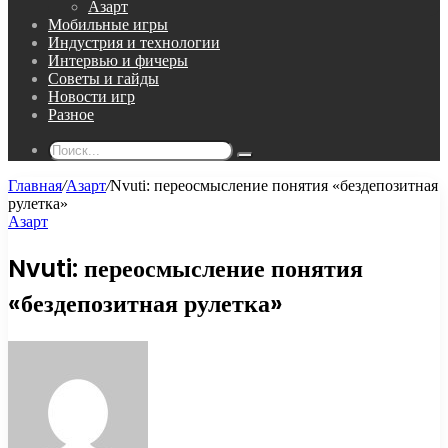
Азарт
Мобильные игры
Индустрия и технологии
Интервью и фичеры
Советы и гайды
Новости игр
Разное
Поиск...
Главная
/
Азарт
/
Nvuti: переосмысление понятия «бездепозитная
рулетка»
Азарт
Nvuti: переосмысление понятия
«бездепозитная рулетка»