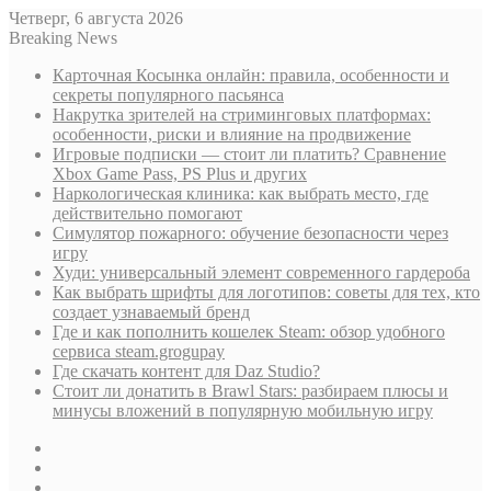
Четверг, 6 августа 2026
Breaking News
Карточная Косынка онлайн: правила, особенности и
секреты популярного пасьянса
Накрутка зрителей на стриминговых платформах:
особенности, риски и влияние на продвижение
Игровые подписки — стоит ли платить? Сравнение
Xbox Game Pass, PS Plus и других
Наркологическая клиника: как выбрать место, где
действительно помогают
Симулятор пожарного: обучение безопасности через
игру
Худи: универсальный элемент современного гардероба
Как выбрать шрифты для логотипов: советы для тех, кто
создает узнаваемый бренд
Где и как пополнить кошелек Steam: обзор удобного
сервиса steam.grogupay
Где скачать контент для Daz Studio?
Стоит ли донатить в Brawl Stars: разбираем плюсы и
минусы вложений в популярную мобильную игру
Sidebar
Случайная
статья
Log