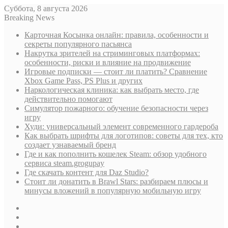
Суббота, 8 августа 2026
Breaking News
Карточная Косынка онлайн: правила, особенности и
секреты популярного пасьянса
Накрутка зрителей на стриминговых платформах:
особенности, риски и влияние на продвижение
Игровые подписки — стоит ли платить? Сравнение
Xbox Game Pass, PS Plus и других
Наркологическая клиника: как выбрать место, где
действительно помогают
Симулятор пожарного: обучение безопасности через
игру
Худи: универсальный элемент современного гардероба
Как выбрать шрифты для логотипов: советы для тех, кто
создает узнаваемый бренд
Где и как пополнить кошелек Steam: обзор удобного
сервиса steam.grogupay
Где скачать контент для Daz Studio?
Стоит ли донатить в Brawl Stars: разбираем плюсы и
минусы вложений в популярную мобильную игру
Sidebar
Случайная
статья
Log