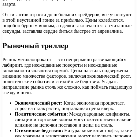
азарта.
От гигантов отрасли до небольших трейдеров, все участвуют
в этой неустанной гонке за прибылью. Цены колеблются,
подобно бурным волнам, а сделки заключаются за считанные
секунды, заставляя сердце биться быстрее от адреналина.
Рыночный триллер
Рынок металлопроката — это непрерывно развивающийся
лабиринт, где неожиданные повороты и неожиданные
возможности являются нормой. Цены на сталь подвержены
влиянию множества факторов, включая экономический рост,
политические события и стихийные бедствия. Угадать
направление рынка столь же сложно, как поймать падающую
звезду в ночи.
Экономический рост:
Когда экономика процветает,
спрос на сталь растет, подталкивая цены вверх.
Политические события:
Международные конфликты,
санкции и торговые войны могут оказать значительное
влияние на цепочки поставок и цены на сталь.
Стихийные бедствия:
Натуральные катастрофы, такие
как ураганы и землетрясения, могут нарушить цепочки