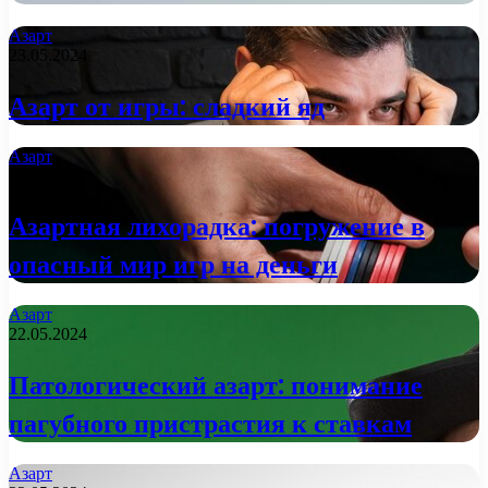
Азарт
23.05.2024
Азарт от игры: сладкий яд
Азарт
23.05.2024
Азартная лихорадка: погружение в
опасный мир игр на деньги
Азарт
22.05.2024
Патологический азарт: понимание
пагубного пристрастия к ставкам
Азарт