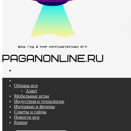
Поиск...
Главная
Обзоры игр
Азарт
Мобильные игры
Индустрия и технологии
Интервью и фичеры
Советы и гайды
Новости игр
Разное