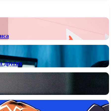
нса
и других