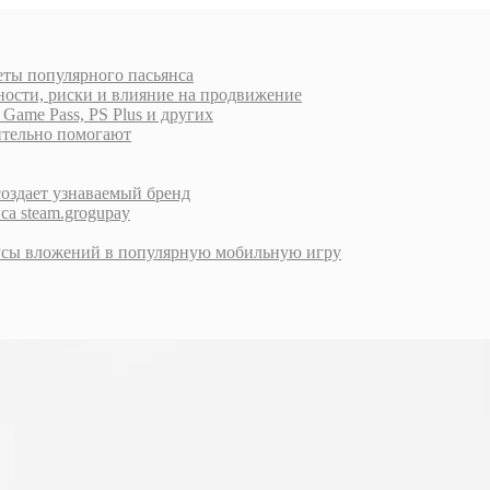
еты популярного пасьянса
ности, риски и влияние на продвижение
ame Pass, PS Plus и других
вительно помогают
создает узнаваемый бренд
са steam.grogupay
инусы вложений в популярную мобильную игру