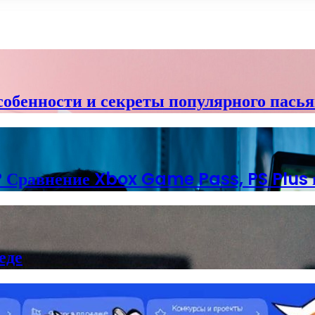
собенности и секреты популярного пасья
? Сравнение Xbox Game Pass, PS Plus 
еде