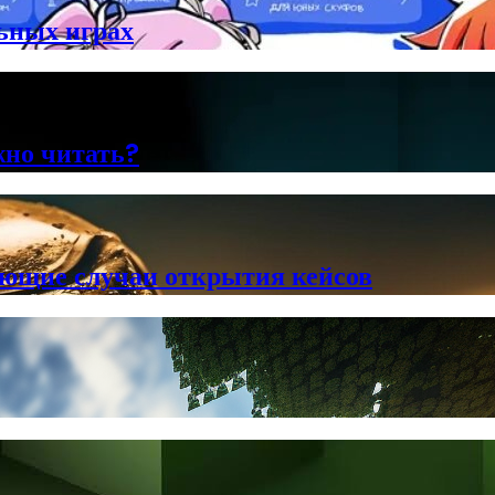
льных играх
жно читать?
ющие случаи открытия кейсов