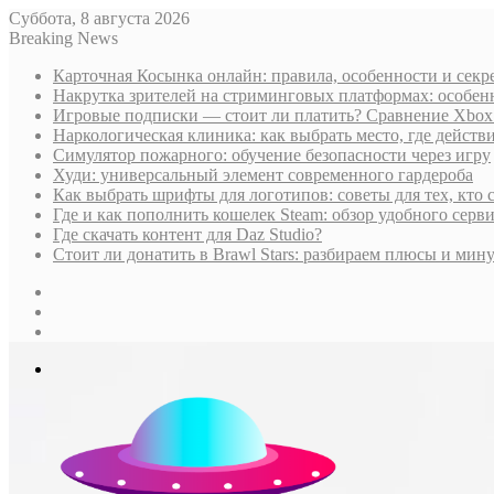
Суббота, 8 августа 2026
Breaking News
Карточная Косынка онлайн: правила, особенности и секр
Накрутка зрителей на стриминговых платформах: особен
Игровые подписки — стоит ли платить? Сравнение Xbox G
Наркологическая клиника: как выбрать место, где дейст
Симулятор пожарного: обучение безопасности через игру
Худи: универсальный элемент современного гардероба
Как выбрать шрифты для логотипов: советы для тех, кто 
Где и как пополнить кошелек Steam: обзор удобного серви
Где скачать контент для Daz Studio?
Стоит ли донатить в Brawl Stars: разбираем плюсы и м
Sidebar
Случайная
статья
Log
In
Меню