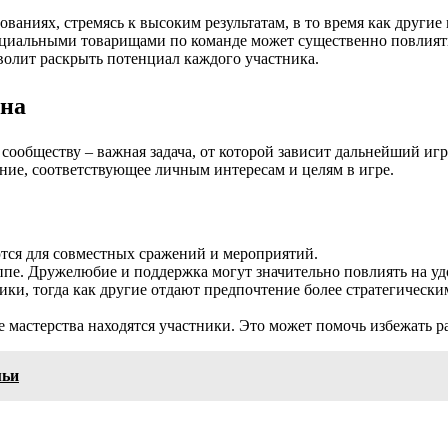
ваниях, стремясь к высоким результатам, в то время как други
циальными товарищами по команде может существенно повлиять 
волит раскрыть потенциал каждого участника.
ана
ообществу – важная задача, от которой зависит дальнейший иг
ние, соответствующее личным интересам и целям в игре.
ются для совместных сражений и мероприятий.
пе. Дружелюбие и поддержка могут значительно повлиять на уд
ки, тогда как другие отдают предпочтение более стратегически
 мастерства находятся участники. Это может помочь избежать р
мьи