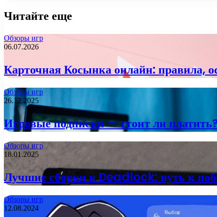
Читайте еще
Обзоры игр
06.07.2026
Карточная Косынка онлайн: правила, о
Обзоры игр
26.12.2025
Игровые подписки — стоит ли платить
Обзоры игр
18.01.2025
Лучшие сборки в Deadlock: путь к поб
Обзоры игр
12.08.2024