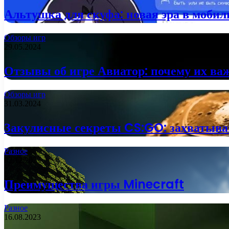
Альтушка для скуфа: новая эра в моби
Обзоры игр
29.05.2024
Отзывы об игре Авиатор: почему их ва
Обзоры игр
31.03.2024
Закулисные секреты CS:GO: захватыва
Разное
02.12.2023
Преимущества игры Minecraft
Разное
16.08.2023